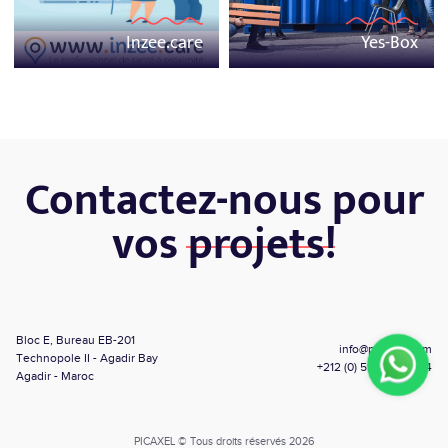
Inzee.care
Yes-Box
Contactez-nous pour
vos
projets!
Bloc E, Bureau EB-201
info@picaxel.com
Technopole II - Agadir Bay
+212 (0) 5 28 84 01 64
Agadir - Maroc
PICAXEL © Tous droits réservés 2026