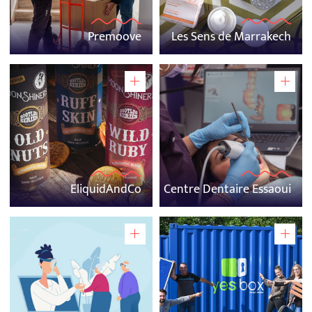
Premoove
Les Sens de Marrakech
EliquidAndCo
Centre Dentaire Essaoui