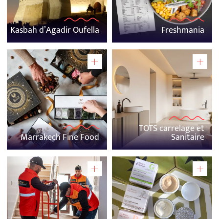
Kasbah d’Agadir Oufella
Freshmania
TOTS carrelage et
Marrakech Fine Food
Sanitaire
EXPERTISE.