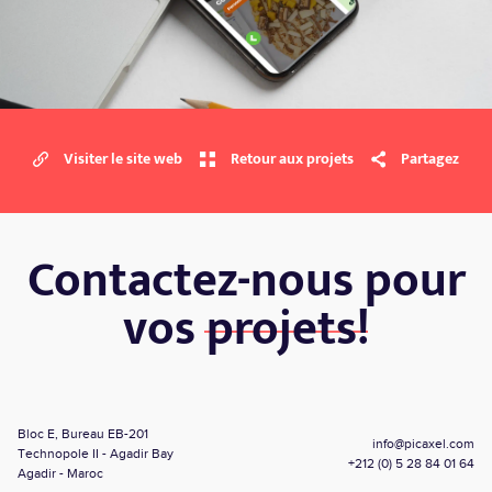
Visiter le site web
Retour aux projets
Partagez
Contactez-nous pour
vos
projets!
Bloc E, Bureau EB-201
info@picaxel.com
Technopole II - Agadir Bay
+212 (0) 5 28 84 01 64
Agadir - Maroc